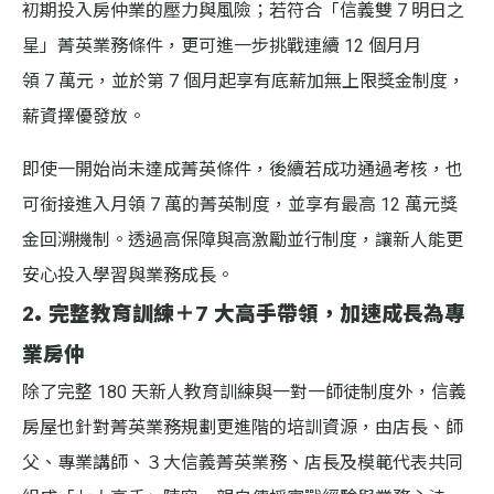
初期投入房仲業的壓力與風險；若符合「信義雙 7 明日之
星」菁英業務條件，更可進一步挑戰連續 12 個月月
領 7 萬元，並於第 7 個月起享有底薪加無上限獎金制度，
薪資擇優發放。
即使一開始尚未達成菁英條件，後續若成功通過考核，也
可銜接進入月領 7 萬的菁英制度，並享有最高 12 萬元獎
金回溯機制。透過高保障與高激勵並行制度，讓新人能更
安心投入學習與業務成長。
2. 完整教育訓練＋7 大高手帶領，加速成長為專
業房仲
除了完整 180 天新人教育訓練與一對一師徒制度外，信義
房屋也針對菁英業務規劃更進階的培訓資源，由店長、師
父、專業講師、３大信義菁英業務、店長及模範代表共同