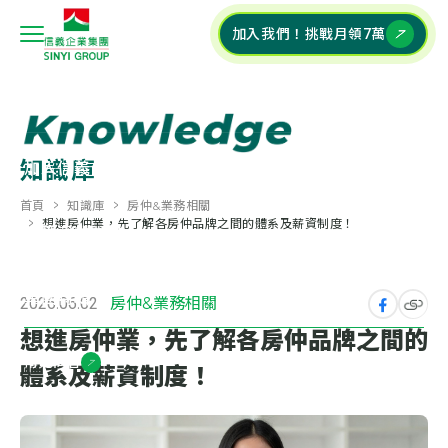
加入我們！挑戰月領7萬
關於信義企業集團
+
知識庫
加入信義企業集團
+
首頁
知識庫
房仲&業務相關
想進房仲業，先了解各房仲品牌之間的體系及薪資制度！
校園深耕計畫
+
集團特輯
+
2026.06.02
房仲&業務相關
想進房仲業，先了解各房仲品牌之間的
常見問答
體系及薪資制度！