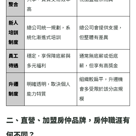
整合
高
新人
總公司統一規劃，系
總公司會提供支援，
培訓
統化漸進式培訓
但整體有差異
制度
員工
穩定，享保障底薪與
通常無底薪或低底
待遇
多元福利
薪，但享有高獎金
組織較扁平，升遷機
升遷
明確透明，取決個人
會多受限於該分店規
制度
能力特質
模
二、直營、加盟房仲品牌，房仲職涯有
何不同？