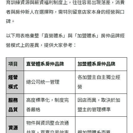
育訓練資源與薪資福利制度上，往往容易出現落差，消費
者與房仲新人在選擇時，需特別留意店家本身的經營與口
碑。
以下用表格彙整「直營體系」與「加盟體系」房仲品牌經
營模式上的差異，提供大家參考：
項目
直營體系房仲品牌
加盟體系房仲品牌
經營
各加盟主自主獨立經
總公司統一管理
模式
營
服務
高度標準化，制度完
因店而異，取決於加
品質
善嚴格
盟主的管理標準
物件與資訊整合流通
資源
共享，買賣交易效率
視加盟體系而異