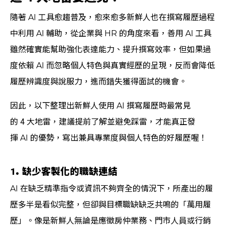
隨著 AI 工具愈趨普及，愈來愈多新鮮人也在撰寫履歷過程
中利用 AI 輔助，從企業與 HR 的角度來看，善用 AI 工具
雖然確實能幫助強化表達能力、提升撰寫效率，但如果過
度依賴 AI 而忽略個人特色與真實經歷的呈現，反而會降低
履歷辨識度與說服力，進而錯失獲得面試的機會。
因此，以下整理出新鮮人使用 AI 撰寫履歷時最常見
的 4 大地雷，建議提前了解並避免踩雷，才能真正發
揮 AI 的優勢，寫出兼具專業度與個人特色的好履歷喔！
1. 缺少客製化的職缺連結
AI 在缺乏精準指令或資訊不夠齊全的情況下，所產出的履
歷多半是看似完整，但卻與目標職缺缺乏共鳴的「萬用履
歷」。像是新鮮人無論是應徵房仲業務、門市人員或行銷