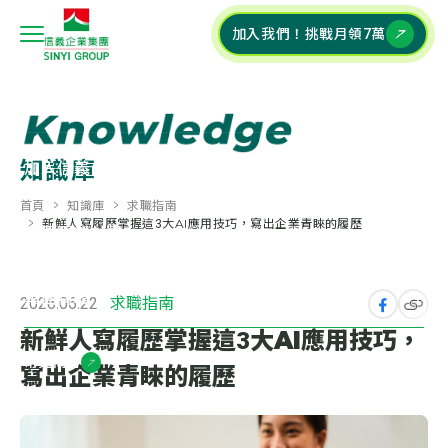
加入我們！挑戰月領7萬
關於信義企業集團
+
知識庫
加入信義企業集團
+
首頁
知識庫
求職指南
新鮮人寫履歷掌握這3大AI應用技巧，寫出企業青睞的履歷
校園深耕計畫
+
集團特輯
+
2026.06.22
求職指南
新鮮人寫履歷掌握這3大AI應用技巧，
常見問答
寫出企業青睞的履歷