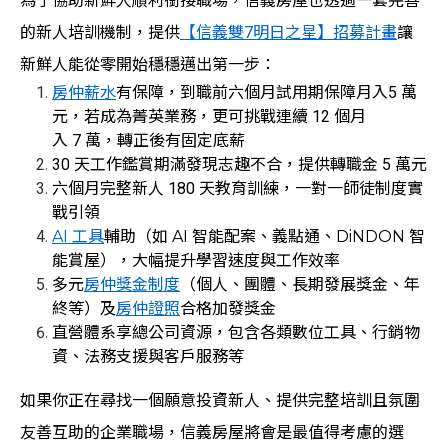
為了協助新鮮人順利銜接職場，信義房屋也透過一套完善
的新人培訓機制，提供
【信義雙7明日之星】招募計畫
讓
新鮮人能從零開始穩穩邁出第一步：
房仲薪水
有保障，到職前六個月試用期保障月入5 萬
元，若成為菁英業務，更可挑戰連續 12 個月
入 7 萬，轉正後有固定底薪
30 天工作鑑賞期滿發現志趣不合，提供轉職金 5 萬元
六個月完整新人 180 天教育訓練，一對一師徒制度實
戰引領
AI 工具
輔助（如 AI 智能配案、義點通、DiNDON 智
能賞屋），大幅提升學習速度與工作效率
多元
房仲獎金制度
（個人、團體、長期發展獎金、年
終等）及
房仲證照
合格加發獎金
直營體系享總公司資源，包含各類數位工具、行銷物
資、法務支援與客戶服務等
如果你正在尋找一個願意投資新人、提供完整培訓且氛圍
友善互助的企業職場，信義房屋將會是最值得考慮的選