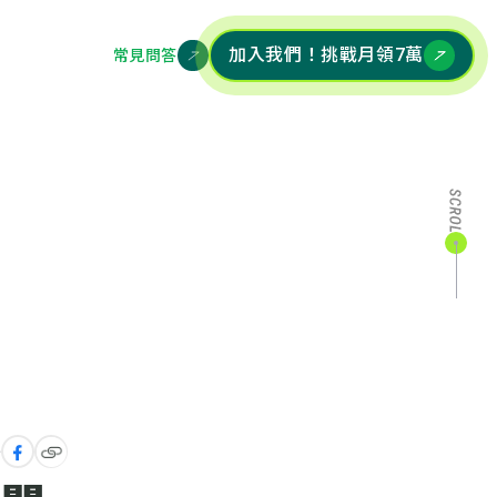
加入我們！挑戰月領7萬
常見問答
e