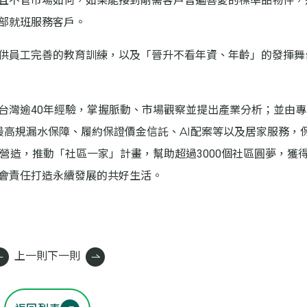
且不管市場如何，如果能接到剛需客戶普遍喜愛的標準品物件，
部就班服務客戶。
供員工完善的教育訓練，以及「晉升不看年資、年齡」的發揮舞
台灣逾40年經驗，掌握脈動、市場觀察並提出產業分析；並由專
包括最高規漏水保障、履約保證價金信託、AI配案等以及居家服務，
營造，推動「社區一家」計畫，幫助超過3000個社區圓夢，獲
會責任打造永續發展的共好生活。
上一則
下一則