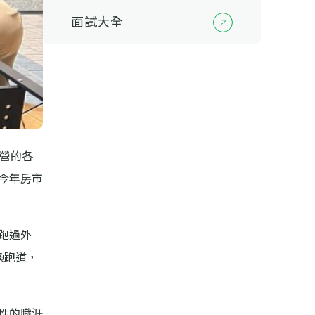
面試大全
營的各
今年房市
跑過外
換跑道，
性的職涯