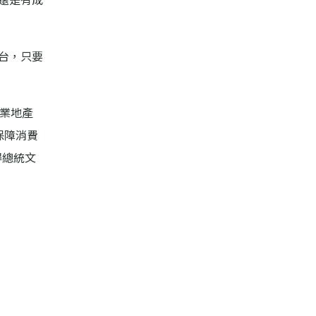
還是有成
台，只要
業地產
保障消費
得總統文