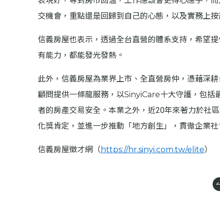
表現好，等到房市回溫，工作應該會更得心應手，而
交機會，重點還是回歸到自己的心態，以及實務上按
信義房屋也表示，透過全台直營的體系支持，希望提
有能力，都能發光發熱。
此外，信義房屋為業界上市、全直營房仲，憑藉深耕
顧問提供一條龍服務，以SinyiCare十大守護，
者的房產交易安全。本業之外，近20年來著力於社區
化獎肯定，並進一步推動「地方創生」，貫徹企業社
信義房屋徵才網（
https://hr.sinyi.com.tw/elite
）