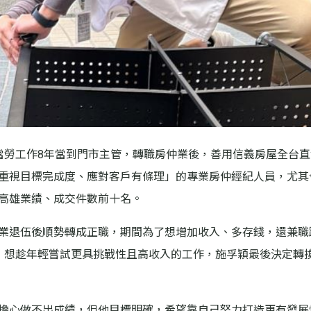
當勞工作8年當到門市主管，轉職房仲業後，善用信義房屋全台直
重視目標完成度、應對客戶有條理」的專業房仲經紀人員，尤其
高雄業績、成交件數前十名。
業退伍後順勢轉成正職，期間為了想增加收入、多存錢，還兼職
，想趁年輕嘗試更具挑戰性且高收入的工作，施孚穎最後決定轉
擔心做不出成績，但他目標明確，希望靠自己努力打造更有發展