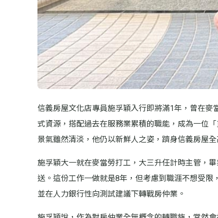
信義房屋文化店專員施孚穎入行即將滿1年，曾在麥
式資源，搭配過去在服務業累積的職能，成為一位「
景氣雖然清淡，他仍以新鮮人之姿，躋身信義房屋全
施孚穎大一就在麥當勞打工，大三升任計時主管，畢
送。這份工作一做就是8年，但考慮到職涯不想受限
並在人力銀行性向測試建議下轉戰房仲業。
施孚穎說，作為對房仲業全無概念的轉職族，當然會