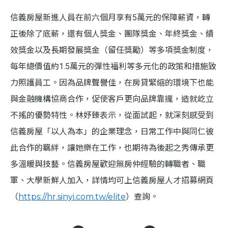
信義房屋新進人員在前六個月享有5萬元的保障薪資，轉
正後除了底薪，還有個人獎金、團隊獎金、年終獎金、績
效獎金以及長期發展獎金（留任獎勵）等多項獎金制度，
每年總價值約1.5萬元的彈性福利等多元化的政策和措施致
力照護員工。因為品牌聲譽佳，在房貸緊縮的環境下也能
與金融機構協商合作，促使客戶更向品牌靠攏，造就屹立
不搖的優勢特性。林妤臻表示，從面試起，就深刻感受到
信義房屋「以人為本」的企業理念，日常工作中與同仁彼
此合作的羈絆，讓她樂在工作，也期待為後起之秀傳承更
多溫暖與技藝。信義房屋歡迎無房仲經驗的轉職者、職
軍、大學新鮮人加入，詳情均可上信義房屋人才招募網頁
（
https://hr.sinyi.com.tw/elite
）查詢。