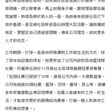
當初學習經營社區時，如何與社區管理員打好關係，令她
很頭痛，師父察覺後，馬上就親身示範，跟管理員攀談展
現誠懇、熱情及樂於助人的一面，為她後來經營社區打下
良好基礎，甚至被社區幹部委託辦理大型活動，讓她備感
肯定，更堅定自己透過管理職，傳承公司理念，成就更多
人才的信念。
工作期間，打球一直是林妤臻調劑工作與生活的方式，除
了原本就認識的球友，她更參加了公司內部的區域籃球隊
社團，所屬隊伍將在11月與台北區球隊展開冠軍爭奪賽。
「這個比賽已經辦了10年，算是公司內部一大運動盛事。
公司有超過50個社團：籃球、羽球、壘球、登山等，連續
多年榮獲運動企業認證標章，信義人能擁有好工作、好生
活，才能提供更好的服務給消費者，打破一般人對房仲工
作形象的想象。」