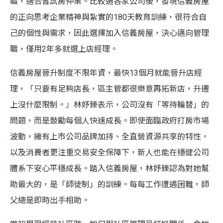
職，適合嘗試房仲業。比較過各家公司後，發現信義房屋
的正向思考企業精神與紮實的180天教育訓練，很符合自
己的個性與需求，因此選擇加入信義房屋，決心邁向管理
職，僅用2年多就選上店經理。
信義房屋晉升制度不限年資，最快13個月就能晉升店經
理，「只要有足夠店長，區主管都很樂意再拓新店，升遷
上沒什麼限制。」林妤臻表示，公司沒有「等待輪替」的
問題，而是鼓勵每個人快速成長。即使面臨政府打房市場
波動，擁有上市公司品牌加持、全直營資源共享的特性，
以及消費者更注重交易安全保障下，新人也能在穩健公司
體系下安心平穩成長。踏入信義房屋，林妤臻認為對她幫
助最大的，是「師徒制」的訓練。每每工作遭遇困難，師
父總是即時出手相助。