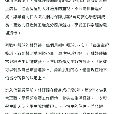
運用在職場上，讓林妤臻轉職零經驗依然順利過關斬將選
上店長。信義房屋對人才培育的重視，不只提供優渥薪
資，讓業務同仁入職六個月保障月薪5萬可安心學習與成
長，更致力打造員工能充分發揮潛力、享受工作樂趣的職
場環境。
喜歡打籃球的林妤臻，每個月都打籃球5-7次。「每當拿起
籃球，就能暫時拋開煩心事，專注把球打好。」林妤臻通
常都跟男生切磋球藝，不會因為是女生就被放水，「這樣
可以刺激自己球藝進步。」勇於挑戰的心，也體現在她不
怕從零轉職的決定上。
進入信義房屋前，林妤臻在健身業打滾8年，第6年才做到
管理職，歷經超高壓工作環境，曾失去生活品質，一次與
學生聊天時，學生說她愛聊天、不怕生的個性，若想轉