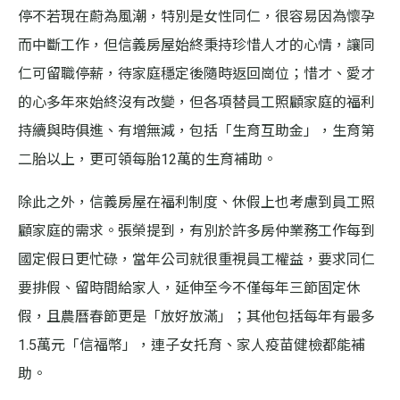
停不若現在蔚為風潮，特別是女性同仁，很容易因為懷孕
而中斷工作，但信義房屋始終秉持珍惜人才的心情，讓同
仁可留職停薪，待家庭穩定後隨時返回崗位；惜才、愛才
的心多年來始終沒有改變，但各項替員工照顧家庭的福利
持續與時俱進、有增無減，包括「生育互助金」，生育第
二胎以上，更可領每胎12萬的生育補助。
除此之外，信義房屋在福利制度、休假上也考慮到員工照
顧家庭的需求。張榮提到，有別於許多房仲業務工作每到
國定假日更忙碌，當年公司就很重視員工權益，要求同仁
要排假、留時間給家人，延伸至今不僅每年三節固定休
假，且農曆春節更是「放好放滿」；其他包括每年有最多
1.5萬元「信福幣」，連子女托育、家人疫苗健檢都能補
助。